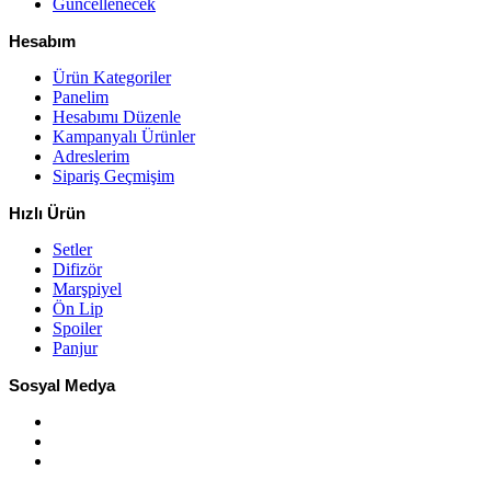
Güncellenecek
Hesabım
Ürün Kategoriler
Panelim
Hesabımı Düzenle
Kampanyalı Ürünler
Adreslerim
Sipariş Geçmişim
Hızlı Ürün
Setler
Difizör
Marşpiyel
Ön Lip
Spoiler
Panjur
Sosyal Medya