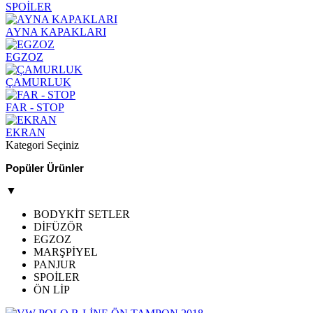
SPOİLER
AYNA KAPAKLARI
EGZOZ
ÇAMURLUK
FAR - STOP
EKRAN
Kategori Seçiniz
Popüler Ürünler
▼
BODYKİT SETLER
DİFÜZÖR
EGZOZ
MARŞPİYEL
PANJUR
SPOİLER
ÖN LİP