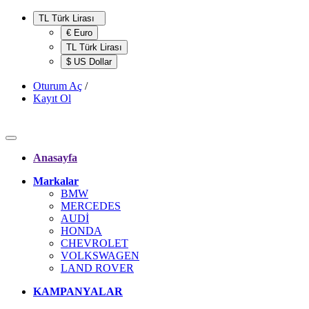
TL Türk Lirası
€ Euro
TL Türk Lirası
$ US Dollar
Oturum Aç
/
Kayıt Ol
Anasayfa
Markalar
BMW
MERCEDES
AUDİ
HONDA
CHEVROLET
VOLKSWAGEN
LAND ROVER
KAMPANYALAR