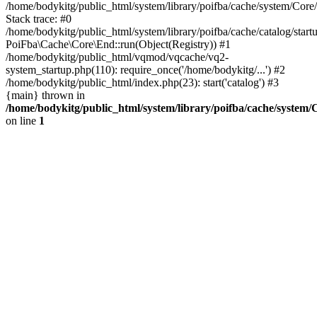
/home/bodykitg/public_html/system/library/poifba/cache/system/Core
Stack trace: #0
/home/bodykitg/public_html/system/library/poifba/cache/catalog/startu
PoiFba\Cache\Core\End::run(Object(Registry)) #1
/home/bodykitg/public_html/vqmod/vqcache/vq2-
system_startup.php(110): require_once('/home/bodykitg/...') #2
/home/bodykitg/public_html/index.php(23): start('catalog') #3
{main} thrown in
/home/bodykitg/public_html/system/library/poifba/cache/system
on line
1